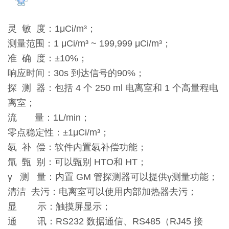
灵 敏 度：1μCi/m³；
测量范围：1 μCi/m³ ~ 199,999 μCi/m³；
准 确 度：±10%；
响应时间：30s 到达信号的90%；
探 测 器：包括 4 个 250 ml 电离室和 1 个高量程电
离室；
流 量：1L/min；
零点稳定性：±1μCi/m³；
氡 补 偿：软件内置氡补偿功能；
氚 甄 别：可以甄别 HTO和 HT；
γ 测 量：内置 GM 管探测器可以提供γ测量功能；
清洁 去污：电离室可以使用内部加热器去污；
显 示：触摸屏显示；
通 讯：RS232 数据通信、RS485（RJ45 接